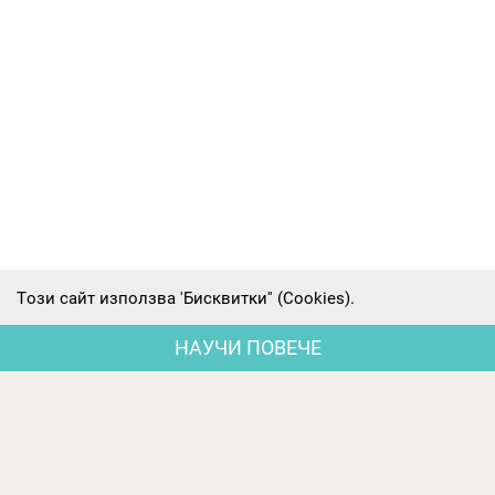
Tози сайт използва 'Бисквитки'' (Cookies).
НАУЧИ ПОВЕЧЕ
Последни новини
Родителски срещи на първите групи -
предварителни