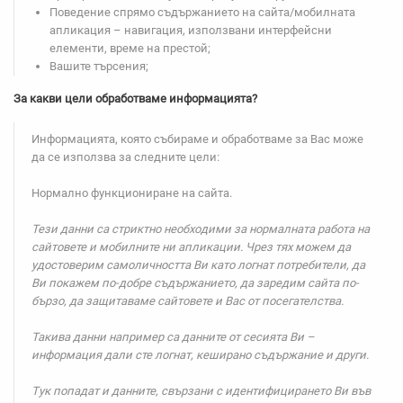
Поведение спрямо съдържанието на сайта/мобилната
апликация – навигация, използвани интерфейсни
елементи, време на престой;
Вашите търсения;
За какви цели обработваме информацията?
Информацията, която събираме и обработваме за Вас може
да се използва за следните цели:
Нормално функциониране на сайта.
Тези данни са стриктно необходими за нормалната работа на
сайтовете и мобилните ни апликации. Чрез тях можем да
удостоверим самоличността Ви като логнат потребители, да
Ви покажем по-добре съдържанието, да заредим сайта по-
бързо, да защитаваме сайтовете и Вас от посегателства.
Такива данни например са данните от сесията Ви –
информация дали сте логнат, кеширано съдържание и други.
Тук попадат и данните, свързани с идентифицирането Ви във