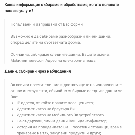
Каква информация събираме и обработваме, когато ползвате
нашите услуги?
Попълвани и изпращани от Вас форми
Възможно е да събираме разнообразни лични данни,
според целите на съответната форма.
Обичайно, събираме следните данни: Вашите имена,
Мобилен телефон, Адрес на електронна поща;
Данни, събирани чрез наблюдения
За всички посетители ние и доставчиците на използваните
от нас инструменти, обичайно събираме следните данни за
Вас:
IP адреса, от който правите посещението;
Идентификатор на браузъра Ви;
Идентификатор на мобилното Ви устройството;
Не-съдържащ лични данни Ваш идентификатор;
История на поведението Ви – посетени страници, време
прекарано на тях, закупени продукти и други;