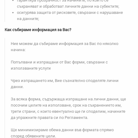
гарантира прозрачност за начините, по които се
съхраняват и обработват личните данни на субектите;
осигурява защита от рисковете, свързани с нарушаване
на данните;
Как събираме информация за Вас?
Ние можем да събираме информация за Вас по няколко
начина:
Попълвани и изпращани от Вас форми, свързани с
използваните услуги
Чрез изпращането им, Вие съзнателно споделяте лични
данни.
За всяка форма, съдържаща изпращане на лични данни, ще
посочим целите на използване, срок на съхранението им,
трети страни, с които евентуално ще ги споделим, начините
да упражните правата си по Регламента.
Ще минимизираме обема данни във формата спрямо
според обявените цели.