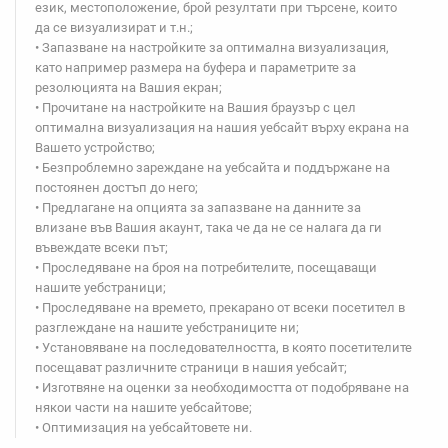
език, местоположение, брой резултати при търсене, които
да се визуализират и т.н.;
• Запазване на настройките за оптимална визуализация,
като например размера на буфера и параметрите за
резолюцията на Вашия екран;
• Прочитане на настройките на Вашия браузър с цел
оптимална визуализация на нашия уебсайт върху екрана на
Вашето устройство;
• Безпроблемно зареждане на уебсайта и поддържане на
постоянен достъп до него;
• Предлагане на опцията за запазване на данните за
влизане във Вашия акаунт, така че да не се налага да ги
въвеждате всеки път;
• Проследяване на броя на потребителите, посещаващи
нашите уебстраници;
• Проследяване на времето, прекарано от всеки посетител в
разглеждане на нашите уебстраниците ни;
• Установяване на последователността, в която посетителите
посещават различните страници в нашия уебсайт;
• Изготвяне на оценки за необходимостта от подобряване на
някои части на нашите уебсайтове;
• Оптимизация на уебсайтовете ни.