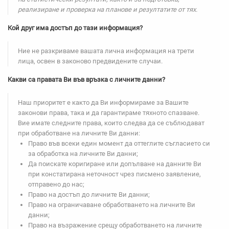
реализиране и проверка на планове и резултатите от тях.
Кой друг има достъп до тази информация?
Ние не разкриваме вашата лична информация на трети
лица, освен в законово предвидените случаи.
Какви са правата Ви във връзка с личните данни?
Наш приоритет е както да Ви информираме за Вашите
законови права, така и да гарантираме тяхното спазване.
Вие имате следните права, които следва да се съблюдават
при обработване на личните Ви данни:
Право във всеки един момент да оттеглите съгласието си
за обработка на личните Ви данни;
Да поискате коригиране или допълване на данните Ви
при констатирана неточност чрез писмено заявление,
отправено до нас;
Право на достъп до личните Ви данни;
Право на ограничаване обработването на личните Ви
данни;
Право на възражение срещу обработването на личните