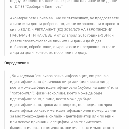
недвусмислено съгласие за обработка на личните Ви данни
от ДГ 33 "Сребърни Звънчета".
Ако маркирате Приемам Вие се съгласявате, че предоставяте
личните си данни доброволно, че сте се запознали с правата
си по ЗЗЛД и РЕГЛАМЕНТ (ЕС) 2016/679 НА ЕВРОПЕЙСКИЯ
ПАРЛАМЕНТ И НА СЪВЕТА от 27 април 2016 година-GDPR и
давате своето съгласие личните Ви данни да бъдат
събирани, обработвани, съхранявани и предавани на трети
лица за цели, които сме посочили по-долу.
Определения
„Лични данни“
означава всяка информация, свързана с
идентифицирано физическо лице или физическо лице,
което може да бъде идентифицирано („субект на данни“ или
“потребител”); физическо лице, което може да бъде
идентифицирано, е лице, което може да бъде
идентифицирано, пряко или непряко, по-специално чрез
идентификатор като име, идентификационен номер, данни
за местонахождение, онлайн идентификатор или по един
или повече признаци, специфични за физическата,
физиологичната, генетичната, психическата и умствената,