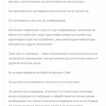
връзка с регистрация за използване на наша услуга.
За законово или договорно изпълнение на услугите ни
За запазване и достъп до информация
Включва съхранение и достъп до информация, запазена на
Вашето устройство, напр. идентификатори на устройство,
идентификатори на потребител, рекламни идентификатори,
бисквитки и други технологии.
Тази цел е помощна – чрез използването на описаните в нея
технически механизми, ние ще можем да изпълним някоя от
другите описани цели.
За осъществяване на обратна връзка с Вас
За целите на планиране, отчетност и статистика
За целите на планиране, отчетност и статистика означава
всяка операция по събиране и обработване на лични данни,
необходими за статистически изследвания или за изготвяне
на статистически резултати, както и за подготовка,