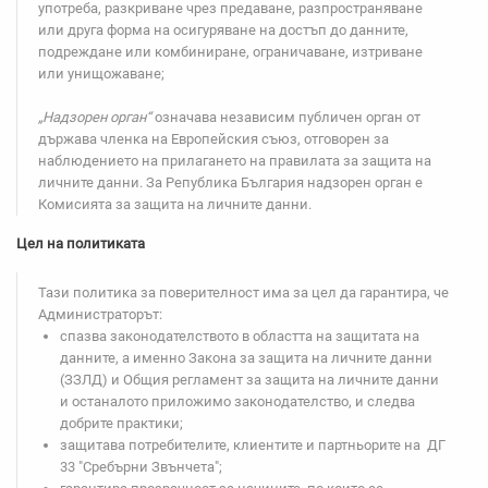
употреба, разкриване чрез предаване, разпространяване
или друга форма на осигуряване на достъп до данните,
подреждане или комбиниране, ограничаване, изтриване
или унищожаване;
„Надзорен орган“
означава независим публичен орган от
държава членка на Европейския съюз, отговорен за
наблюдението на прилагането на правилата за защита на
личните данни. За Република България надзорен орган е
Комисията за защита на личните данни.
Цел на политиката
Тази политика за поверителност има за цел да гарантира, че
Администраторът:
спазва законодателството в областта на защитата на
данните, а именно Закона за защита на личните данни
(ЗЗЛД) и Общия регламент за защита на личните данни
и останалото приложимо законодателство, и следва
добрите практики;
защитава потребителите, клиентите и партньорите на ДГ
33 "Сребърни Звънчета";