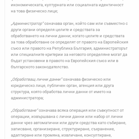
икономическата, културната или социалната идентичност
на това физическо лице;
„Администратор“
означава орган, който сам или съвместно с
други органи определя целите и средствата за
обработването на лични данни; когато целите и средствата
за това обработване се определят от правото на Европейския
съюз или правото на Република България, администраторът
или специалните критерии за неговото определяне могат да
бъдат установени в правото на Европейския съюз или в
българското законодателство.
„Обработващ лични данни“
означава физическо или
юридическо лице, публичен орган, агенция или друга
структура, която обработва лични данни от името на
администратора;
„Обработване“
означава всяка операция или съвкупност от
операции, извършвана с лични данни или набор от лични
данни чрез автоматични или други средства като събиране,
записване, организиране, структуриране, съхранение,
адаптиране или промяна, извличане, консултиране,