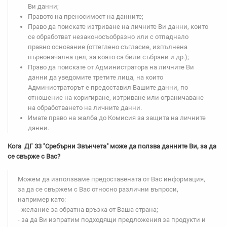
Ви данни;
Правото на преносимост на данните;
Право да поискате изтриване на личните Ви данни, които
се обработват незаконосъобразно или с отпаднало
правно основание (оттеглено съгласие, изпълнена
първоначална цел, за която са били събрани и др.);
Право да поискате от Администратора на личните Ви
данни да уведомите третите лица, на които
Администраторът е предоставил Вашите данни, по
отношение на коригиране, изтриване или ограничаване
на обработването на личните данни.
Имате право на жалба до Комисия за защита на личните
данни.
Кога ДГ 33 "Сребърни Звънчета" може да ползва данните Ви, за да
се свърже с Вас?
Можем да използваме предоставената от Вас информация,
за да се свържем с Вас относно различни въпроси,
например като:
- желание за обратна връзка от Ваша страна;
- за да Ви изпратим подходящи предложения за продукти и