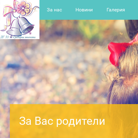
За нас
Новини
Галерия
За Вас родители