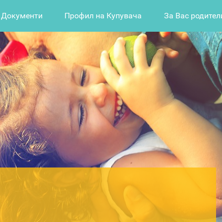
Документи
Профил на Купувача
За Вас родител