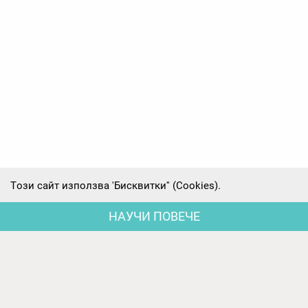
Tози сайт използва 'Бисквитки'' (Cookies).
НАУЧИ ПОВЕЧЕ
Последни новини
Родителски срещи на първите групи -
предварителни