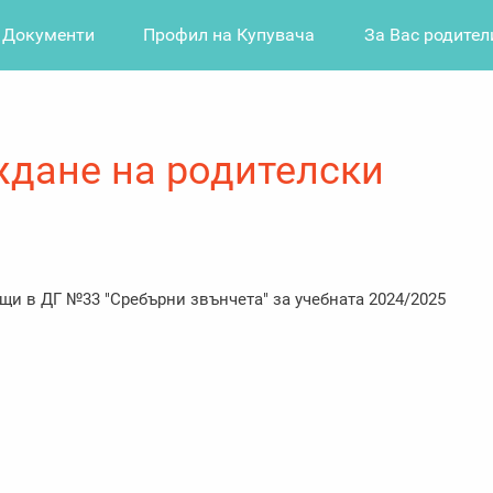
Документи
Профил на Купувача
За Вас родител
ждане на родителски
щи в ДГ №33 "Сребърни звънчета" за учебната 2024/2025