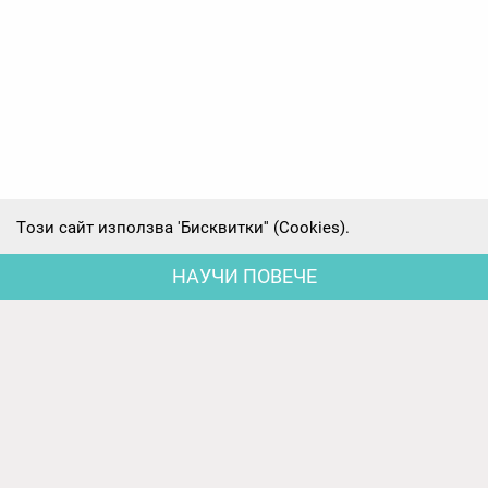
Tози сайт използва 'Бисквитки'' (Cookies).
НАУЧИ ПОВЕЧЕ
Последни новини
Родителски срещи на първите групи -
предварителни
Ден на отворените врати