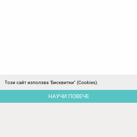
Tози сайт използва 'Бисквитки'' (Cookies).
НАУЧИ ПОВЕЧЕ
Последни новини
Родителски срещи на първите групи -
предварителни