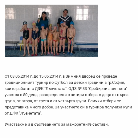
От 08.05.2014 г. до 15.05.2014 г. в Зимния дворец се проведе
традиционният турнир по футбол за детски градини в гр.София,
които работят с ДФК "Лъвчетата". ОДЗ № 33 "Сребърни звънчета"
участва с 80 деца, разпределени в четири отбора-с деца от първа
група, от втора, от трета и от четвърта групи. Всички отбори се
представиха много добре. За участието си в турнира получиха купи
от ДФК "Лъвчетата".
Участвахме и в състезанието за мажоретните състави.