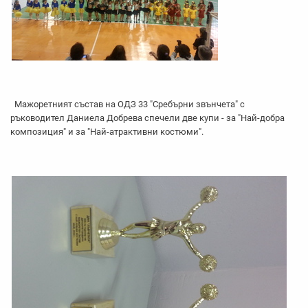
Мажоретният състав на ОДЗ 33 "Сребърни звънчета" с
ръководител Даниела Добрева спечели две купи - за "Най-добра
композиция" и за "Най-атрактивни костюми".