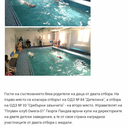
Гости на състезанието бяха родители на деца от двата отбора. На
първо място се класира отборът на ОДЗ № 84 "Детелина", а отбора
на ОДЗ № 33 "Сребърни звънчета" - на второ място. Управителят на
"Плувен клуб Омега-01" Георги Пандев връчи купи на директорките
на двете детски заведения, а те от своя страна наградиха
участниците от двата отбора с медали.