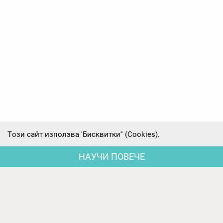
Tози сайт използва 'Бисквитки'' (Cookies).
НАУЧИ ПОВЕЧЕ
Последни новини
Родителски срещи на първите групи -
предварителни