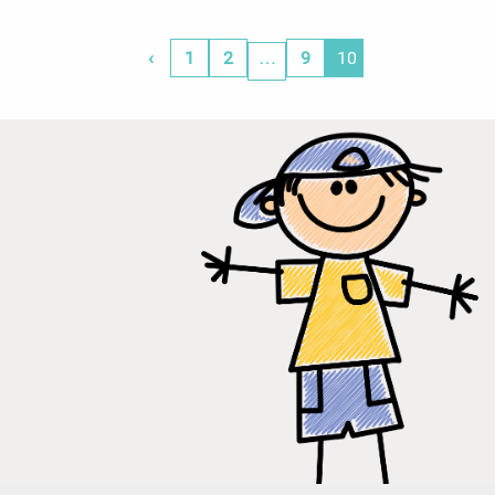
‹
1
2
…
9
10